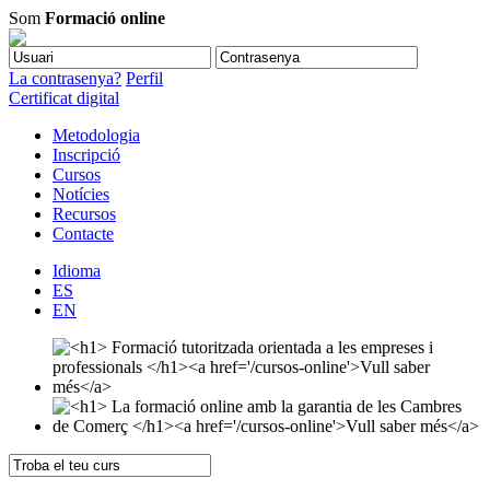
Som
Formació online
La contrasenya?
Perfil
Certificat digital
Metodologia
Inscripció
Cursos
Notícies
Recursos
Contacte
Idioma
ES
EN