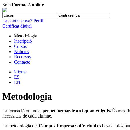
Som
Formació online
La contrasenya?
Perfil
Certificat digital
Metodologia
Inscripció
Cursos
Notícies
Recursos
Contacte
Idioma
ES
EN
Metodologia
La formació online et permet
formar-te on i quan vulguis.
És mes fle
necessitats de cada alumne.
La metodologia del
Campus Empresarial Virtual
es basa en dos pun