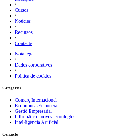
/
Cursos
/
Notícies
/
Recursos
/
Contacte
Nota legal
/
Dades corporatives
/
Política de cookies
Categories
Comerç Internacional
Econòmica-Financera
Gestió Empresarial
Informàtica i noves tecnologies
Intel·ligència Artificial
Contacte