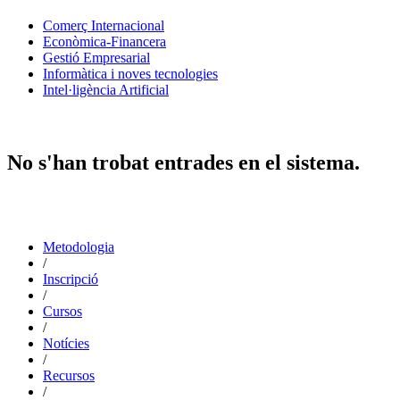
Comerç Internacional
Econòmica-Financera
Gestió Empresarial
Informàtica i noves tecnologies
Intel·ligència Artificial
No s'han trobat entrades en el sistema.
Metodologia
/
Inscripció
/
Cursos
/
Notícies
/
Recursos
/