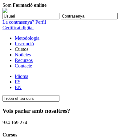
Som
Formació online
La contrasenya?
Perfil
Certificat digital
Metodologia
Inscripció
Cursos
Notícies
Recursos
Contacte
Idioma
ES
EN
Vols parlar amb nosaltres?
934 169 274
Cursos